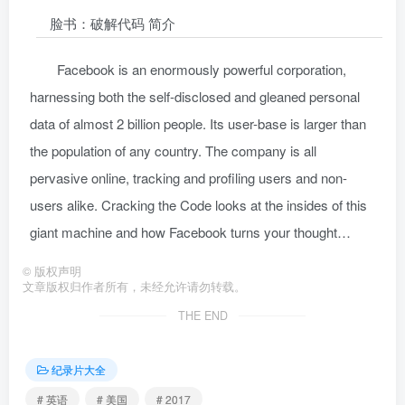
脸书：破解代码 简介
Facebook is an enormously powerful corporation,
harnessing both the self-disclosed and gleaned personal
data of almost 2 billion people. Its user-base is larger than
the population of any country. The company is all
pervasive online, tracking and profiling users and non-
users alike. Cracking the Code looks at the insides of this
giant machine and how Facebook turns your thought…
©
版权声明
文章版权归作者所有，未经允许请勿转载。
THE END
纪录片大全
# 英语
# 美国
# 2017