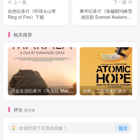
上一篇
下一篇
自然纪录片《环球火山带
事件纪录片《珠穆朗玛峰雪
Ring of Fire》下载
崩悲剧 Everest Avalanche
Tragedy》下载
相关推荐
社会生活纪录片《马加拉 Makala》下载
自然，工
评论
抢沙发
欢迎您留下宝贵的见解！
提交