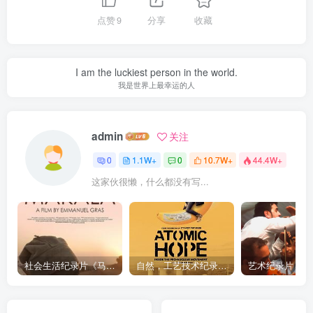
点赞
9
分享
收藏
I am the luckiest person in the world.
我是世界上最幸运的人
admin
关注
0
1.1W+
0
10.7W+
44.4W+
这家伙很懒，什么都没有写...
社会生活纪录片《马加拉 Makala》下载
自然，工艺技术纪录片《原子能的希望 Atomic Hope – Inside the Pro-Nuclear Movement》下载