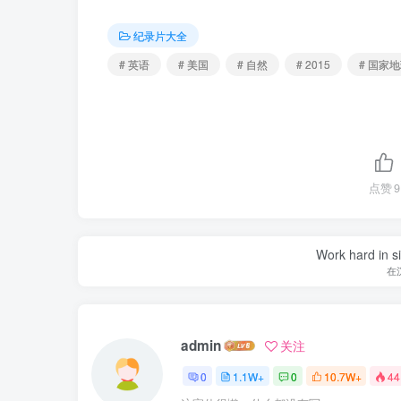
纪录片大全
# 英语
# 美国
# 自然
# 2015
# 国家
点赞
9
Work hard in s
在
admin
关注
0
1.1W+
0
10.7W+
44