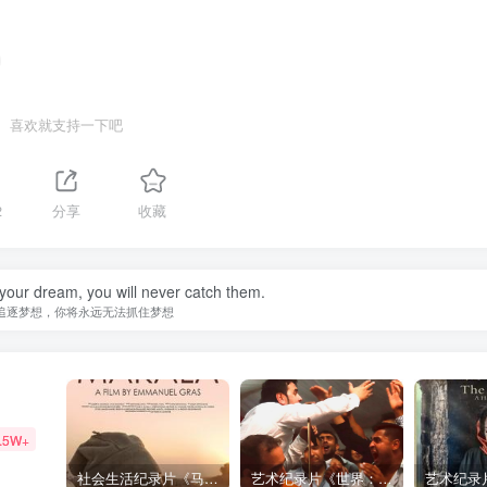
喜欢就支持一下吧
2
分享
收藏
your dream, you will never catch them.
追逐梦想，你将永远无法抓住梦想
.5W+
社会生活纪录片《马加拉 Makala》下载
艺术纪录片《世界：新吉普赛之王 This World: The New Gypsy Kings》下载