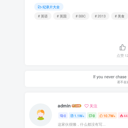
纪录片大全
# 英语
# 英国
# BBC
# 2013
# 美食
点赞
1
If you never chase 
若不去
admin
关注
0
1.1W+
0
10.7W+
44
这家伙很懒，什么都没有写...