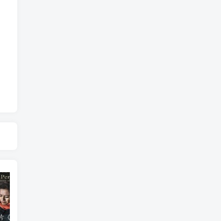
艺术纪录片《波斯艺术 Art of Persia》下载
自然，工艺技术纪录片《原子能的希望 Atomic Hope – Inside the Pro-Nuclear Movement》下载
自然纪录片《沙漠生存者：阿拉伯狼 Desert Survivors: The Arabian Wolf》下载