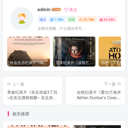
admin
关注
0
1.1W+
0
10.7W+
44.5W+
这家伙很懒，什么都没有写...
社会生活纪录片《马加拉 Makala》下载
艺术纪录片《波斯艺术 Art of Persia》下载
上一篇
下一篇
美食纪录片《东京赤坂3丁目
自然纪录片《爱尔兰海岸
~在东北酒馆相聚~ 东京赤坂
Adrian Dunbar's Coastal
3丁目 ~在东北酒馆相聚~》
Ireland》下载
下载
相关推荐