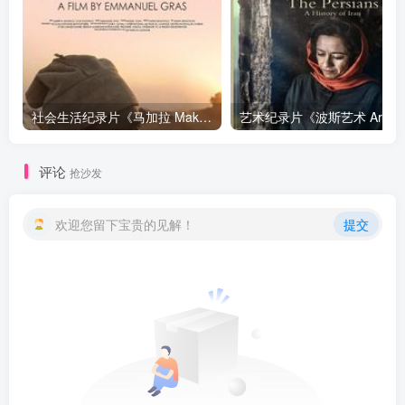
社会生活纪录片《马加拉 Makala》下载
艺
评论
抢沙发
欢迎您留下宝贵的见解！
提交