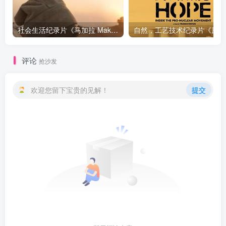
社会生活纪录片《马加拉 Makala》下载
自然，工
评论
抢沙发
欢迎您留下宝贵的见解！
提交