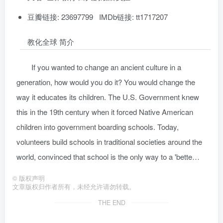
豆瓣链接: 23697799 IMDb链接: tt1717207
教化全球 简介
If you wanted to change an ancient culture in a
generation, how would you do it? You would change the
way it educates its children. The U.S. Government knew
this in the 19th century when it forced Native American
children into government boarding schools. Today,
volunteers build schools in traditional societies around the
world, convinced that school is the only way to a 'bette…
©
版权声明
文章版权归作者所有，未经允许请勿转载。
THE END