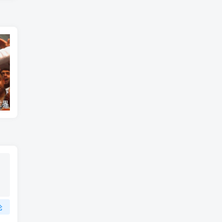
艺术纪录片《世界：新吉普赛之王 This World: The New Gypsy Kings》下载
自然纪录片《沙漠生存者：阿拉伯狼 Desert Survivors: The Arabian Wolf》下载
论