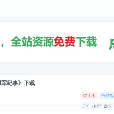
强军纪事》下载
关注
私信
0
27
5