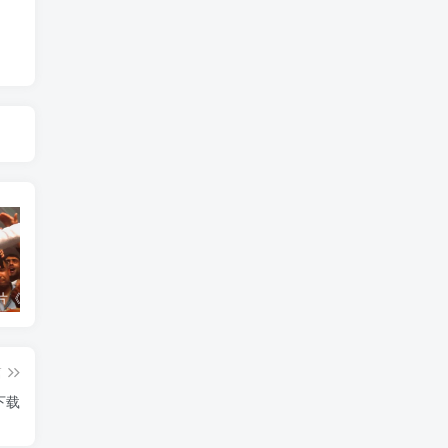
艺术纪录片《世界：新吉普赛之王 This World: The New Gypsy Kings》下载
艺术纪录片《波斯艺术 Art of Persia》下载
自然纪录片《沙漠生存者：阿拉伯狼 Desert Survivors: The Arabian Wolf》下载
篇
下载