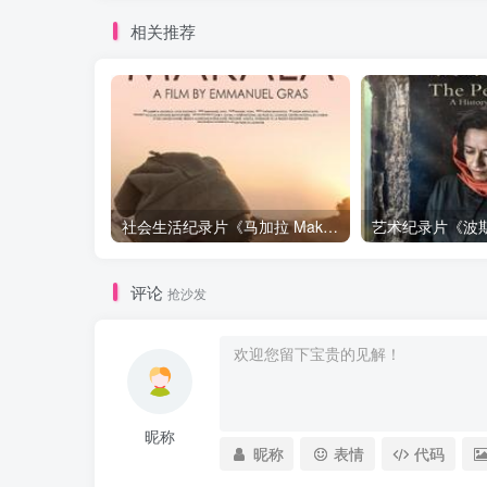
相关推荐
社会生活纪录片《马加拉 Makala》下载
评论
抢沙发
昵称
昵称
表情
代码