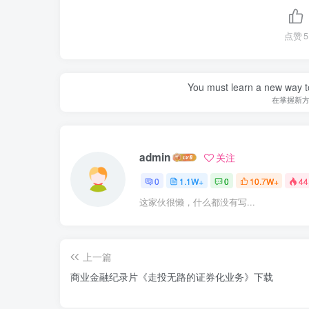
点赞
5
You must learn a new way t
在掌握新
admin
关注
0
1.1W+
0
10.7W+
44
这家伙很懒，什么都没有写...
上一篇
商业金融纪录片《走投无路的证券化业务》下载