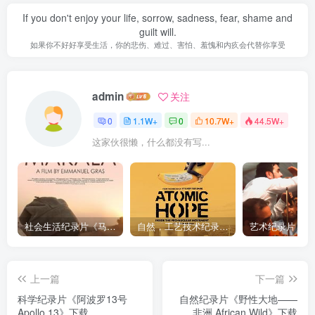
If you don't enjoy your life, sorrow, sadness, fear, shame and
guilt will.
如果你不好好享受生活，你的悲伤、难过、害怕、羞愧和内疚会代替你享受
admin
关注
0
1.1W+
0
10.7W+
44.5W+
这家伙很懒，什么都没有写...
社会生活纪录片《马加拉 Makala》下载
自然，工艺技术纪录片《原子能的希望 Atomic Hope – Inside the Pro-Nuclear Movement》下载
上一篇
下一篇
科学纪录片《阿波罗13号
自然纪录片《野性大地——
Apollo 13》下载
非洲 African Wild》下载