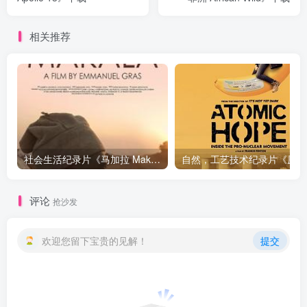
相关推荐
社会生活纪录片《马加拉 Makala》下载
自然，工
评论
抢沙发
欢迎您留下宝贵的见解！
提交