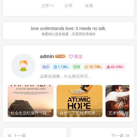
点赞
11
分享
收藏
love understands love; it needs no talk.
相爱的心息息相通，无需用言语倾诉
admin
关注
0
1.1W+
0
10.7W+
44.4W+
这家伙很懒，什么都没有写...
社会生活纪录片《马加拉 Makala》下载
自然，工艺技术纪录片《原子能的希望 Atomic Hope – Inside the Pro-Nuclear Movement》下载
上一篇
下一篇