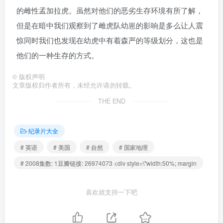
的雌性孟加拉虎。虽然对他们的恶劣生存环境有所了解，
但是在暗中我们观察到了雌虎队幼崽的影响是多么让人震
惊同时我们也发现在幼虎中有着森严的等级划分，这也是
他们的一种生存的方式。
©
版权声明
文章版权归作者所有，未经允许请勿转载。
THE END
纪录片大全
# 英语
# 美国
# 自然
# 国家地理
# 2008集数: 1豆瓣链接: 26974073 <div style=\"width:50%; margin
喜欢就支持一下吧