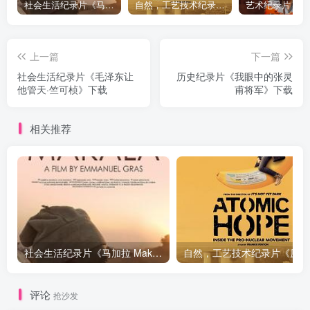
社会生活纪录片《马加拉 Makala》下载
自然，工艺技术纪录片《原子能的希望 Atomic Hope – Inside the Pro-Nuclear Movement》下载
上一篇
下一篇
社会生活纪录片《毛泽东让
历史纪录片《我眼中的张灵
他管天·竺可桢》下载
甫将军》下载
相关推荐
社会生活纪录片《马加拉 Makala》下载
自然，工
评论
抢沙发