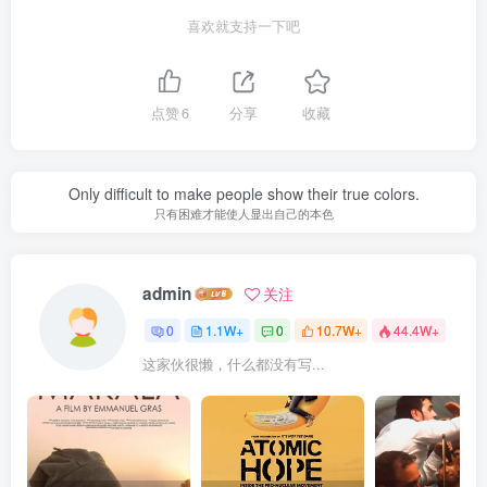
喜欢就支持一下吧
点赞
6
分享
收藏
Only difficult to make people show their true colors.
只有困难才能使人显出自己的本色
admin
关注
0
1.1W+
0
10.7W+
44.4W+
这家伙很懒，什么都没有写...