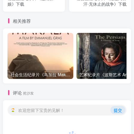
娘》下载
汗·无休止的战争》下载
相关推荐
社会生活纪录片《马加拉 Makala》下载
艺
评论
抢沙发
欢迎您留下宝贵的见解！
提交