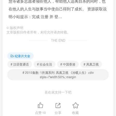
慧等诸多志愿者倾听他人，帮助他人远离自杀的同时，也
在他人的人生与故事当中使自己得到了成长。 资源获取说
明小站提示：完成 注册 并 登…
©
版权声明
文章版权归作者所有，未经允许请勿转载。
THE END
纪录片大全
# 汉语普通话
# 社会生活
# 中国香港
# 凤凰卫视
# 2015集数: 1所属系列: 凤凰卫视 《冷暖人生》<div
style=\"width:50%; margin
喜欢就支持一下吧
点赞
10
分享
收藏