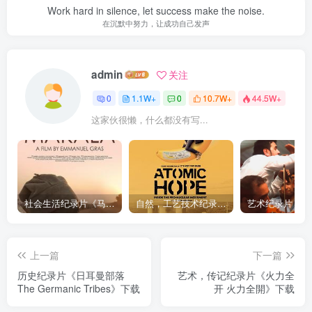
Work hard in silence, let success make the noise.
在沉默中努力，让成功自己发声
admin
关注
0
1.1W+
0
10.7W+
44.5W+
这家伙很懒，什么都没有写...
社会生活纪录片《马加拉 Makala》下载
自然，工艺技术纪录片《原子能的希望 Atomic Hope – Inside the Pro-Nuclear Movement》下载
上一篇
下一篇
历史纪录片《日耳曼部落
艺术，传记纪录片《火力全
The Germanic Tribes》下载
开 火力全開》下载