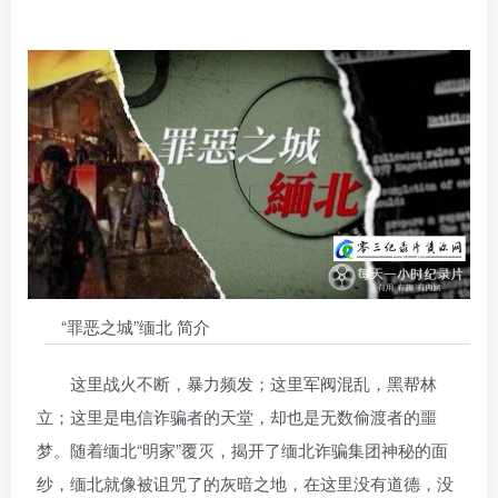
“罪恶之城”缅北 简介
这里战火不断，暴力频发；这里军阀混乱，黑帮林
立；这里是电信诈骗者的天堂，却也是无数偷渡者的噩
梦。随着缅北“明家”覆灭，揭开了缅北诈骗集团神秘的面
纱，缅北就像被诅咒了的灰暗之地，在这里没有道德，没