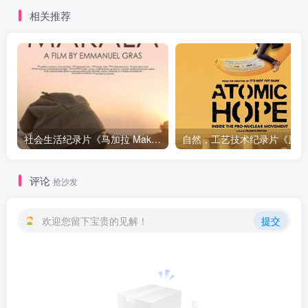
相关推荐
社会生活纪录片《马加拉 Makala》下载
自然，工
评论
抢沙发
欢迎您留下宝贵的见解！
提交