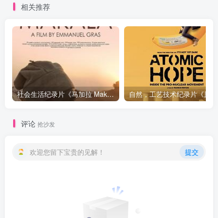
相关推荐
社会生活纪录片《马加拉 Makala》下载
自然，工
评论
抢沙发
欢迎您留下宝贵的见解！
提交