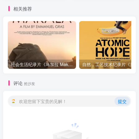
相关推荐
社会生活纪录片《马加拉 Makala》下载
自然，工
评论
抢沙发
欢迎您留下宝贵的见解！
提交