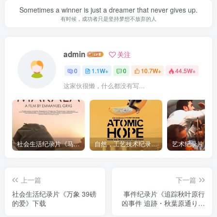
Sometimes a winner is just a dreamer that never gives up.
有时候，成功者只是坚持梦想不放弃的人
admin
关注
0
1.1W+
0
10.7W+
44.5W+
这家伙很懒，什么都没有写...
社会生活纪录片《马加拉 Makala》下载
自然，工艺技术纪录片《原子能的希望 Atomic Hope – Inside the Pro-Nuclear Movement》下载
上一篇
下一篇
社会生活纪录片《万象 39磅
事件纪录片《追踪秋叶原行
的爱》下载
凶事件 追跡・秋葉原通り魔
事件 2008》下载