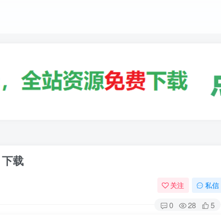
》下载
关注
私信
0
28
5