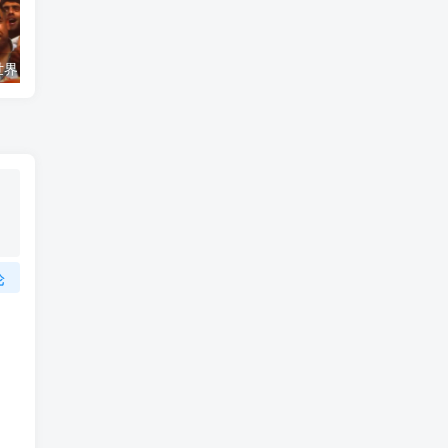
艺术纪录片《世界：新吉普赛之王 This World: The New Gypsy Kings》下载
自然纪录片《沙漠生存者：阿拉伯狼 Desert Survivors: The Arabian Wolf》下载
论