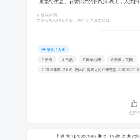
里繁衍生息。在赞比西河的纪年表上，人类的
©
版权声明
文章版权归作者所有，未经允许请勿转载。
纪录片大全
# 英语
# 自然
# 国家地理
# 美国，英国
# 2016集数: 2又名: 赞比西 雷霆之河豆瓣链接: 25810921 所属系列
点赞
5
Flat rich prosperous time in vain to devel