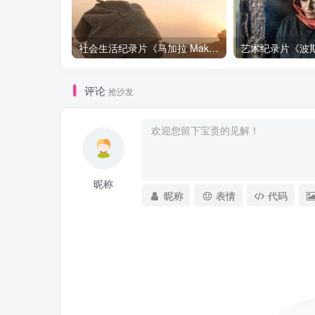
社会生活纪录片《马加拉 Makala》下载
评论
抢沙发
昵称
昵称
表情
代码