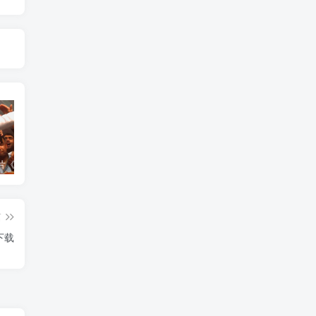
艺术纪录片《世界：新吉普赛之王 This World: The New Gypsy Kings》下载
艺术纪录片《波斯艺术 Art of Persia》下载
自然纪录片《沙漠生存者：阿拉伯狼 Desert Survivors: The Arabian Wolf》下载
篇
下载