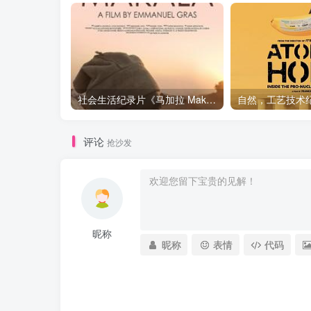
社会生活纪录片《马加拉 Makala》下载
评论
抢沙发
昵称
昵称
表情
代码