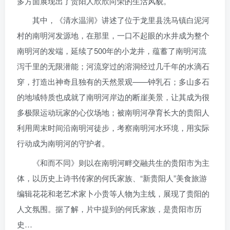
多方面展现出了贵阳人欣欣向荣的生活风貌。
其中，《清水温润》讲述了位于龙里县洗马镇白泥河
村的南明河发源地，在那里，一口不起眼的水井成为整个
南明河的发端，延续了500年的小龙井，蕴蓄了南明河流
泻千里的无限潜能；河流穿过的溶洞经过几千年的水滴石
穿，打造出神奇且独有的天然景观——钟乳石；多山多石
的地域特质也成就了南明河岸边的断崖美景，让其成为很
多极限运动玩家的心仪场地；被南明河孕育长大的贵阳人
利用周末时间沿南明河徒步，考察南明河水环境，用实际
行动成为南明河的守护者。
《和而不同》则以在南明河畔交融共生的贵阳市为主
体，以历史上诗书传家的何氏家族、“新贵阳人”美食旅游
编辑花花和老艺术家卜小贵等人物为主线，展现了贵阳的
人文氛围。据了解，片中提到的何氏家族，是贵阳市历
史…