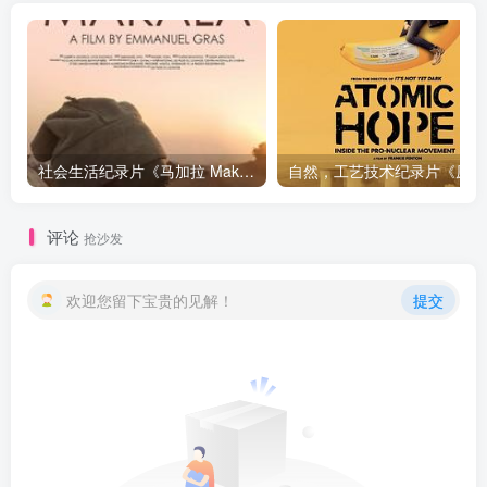
社会生活纪录片《马加拉 Makala》下载
自然，工
评论
抢沙发
欢迎您留下宝贵的见解！
提交