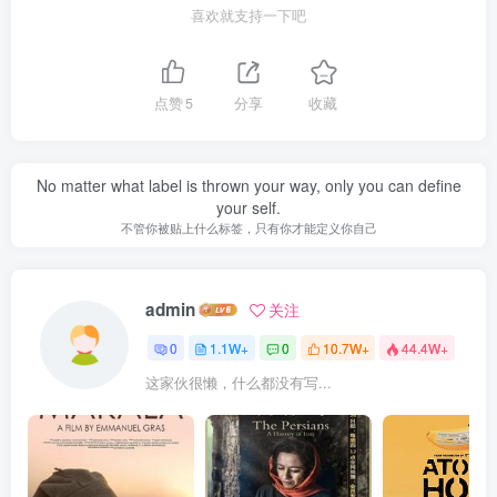
喜欢就支持一下吧
点赞
5
分享
收藏
No matter what label is thrown your way, only you can define
your self.
不管你被贴上什么标签，只有你才能定义你自己
admin
关注
0
1.1W+
0
10.7W+
44.4W+
这家伙很懒，什么都没有写...