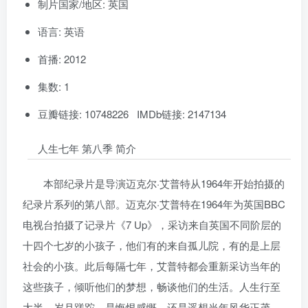
制片国家/地区: 英国
语言: 英语
首播: 2012
集数: 1
豆瓣链接: 10748226 IMDb链接: 2147134
人生七年 第八季 简介
本部纪录片是导演迈克尔·艾普特从1964年开始拍摄的
纪录片系列的第八部。迈克尔·艾普特在1964年为英国BBC
电视台拍摄了记录片《7 Up》，采访来自英国不同阶层的
十四个七岁的小孩子，他们有的来自孤儿院，有的是上层
社会的小孩。此后每隔七年，艾普特都会重新采访当年的
这些孩子，倾听他们的梦想，畅谈他们的生活。人生行至
大半，岁月蹉跎。是悔恨感慨，还是遥想当年风华正茂。