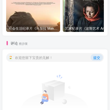
社会生活纪录片《马加拉 Makala》下载
艺
评论
抢沙发
欢迎您留下宝贵的见解！
提交