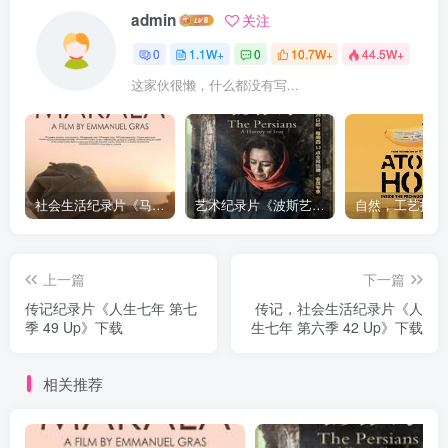
admin
关注
0
1.1W+
0
10.7W+
44.5W+
这家伙很懒，什么都没有写...
社会生活纪录片《马加拉 Makala》下载
艺术纪录片《波斯艺术 Art of Persia》下载
上一篇
下一篇
传记纪录片《人生七年 第七
传记，社会生活纪录片《人
季 49 Up》下载
生七年 第六季 42 Up》下载
相关推荐