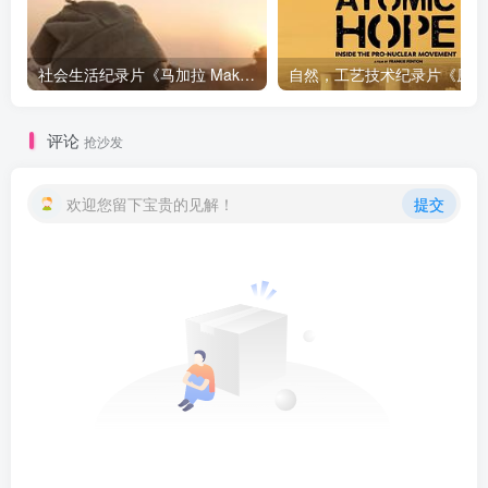
社会生活纪录片《马加拉 Makala》下载
自然，工
评论
抢沙发
欢迎您留下宝贵的见解！
提交