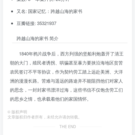
又名: 国家记忆：跨越山海的家书
豆瓣链接: 35321937
跨越山海的家书 简介
1840年鸦片战争后，西方列强的坚船利炮轰开了清王
朝的大门，殖民者诱拐、哄骗甚至暴力要挟沿海地区贫苦
农民签订不平等协议，作为契约劳工踏上远赴美洲、大洋
洲的漫漫长路。苦难与遥远的路途并不能阻挡他们对家人
的思念，一封封家书漂洋过海，这些书信不仅饱含劳工们
的思乡之情，也承载着他们的家国情怀。
©
版权声明
文章版权归作者所有，未经允许请勿转载。
THE END