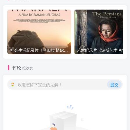
社会生活纪录片《马加拉 Makala》下载
艺
评论
抢沙发
欢迎您留下宝贵的见解！
提交