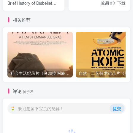
Brief History of Disbelief》
荒调查》下载
下载
相关推荐
社会生活纪录片《马加拉 Makala》下载
自然，工
评论
抢沙发
欢迎您留下宝贵的见解！
提交