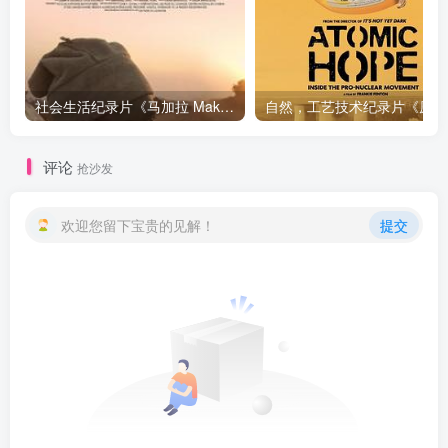
社会生活纪录片《马加拉 Makala》下载
自然，工
评论
抢沙发
欢迎您留下宝贵的见解！
提交