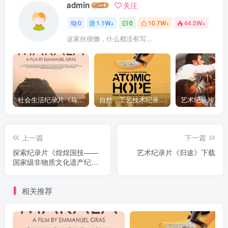
admin
关注
0
1.1W+
0
10.7W+
44.5W+
这家伙很懒，什么都没有写...
社会生活纪录片《马加拉 Makala》下载
自然，工艺技术纪录片《原子能的希望 Atomic Hope – Inside the Pro-Nuclear Movement》下载
上一篇
下一篇
探索纪录片《煌煌国技——
艺术纪录片《归途》下载
国家级非物质文化遗产纪录
片》下载
相关推荐