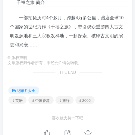
千禧之旅 简介
一部拍摄历时4个多月，跨越4万多公里，踏遍全球10
个国家的世纪力作《千禧之旅》，带引观众重游四大古文
明发源地和三大宗教发祥地，一起探索、破译古文明的演
变和兴衰……
©
版权声明
文章版权归作者所有，未经允许请勿转载。
THE END
纪录片大全
# 英语
# 中国香港
# 旅行
# 2000
喜欢就支持一下吧