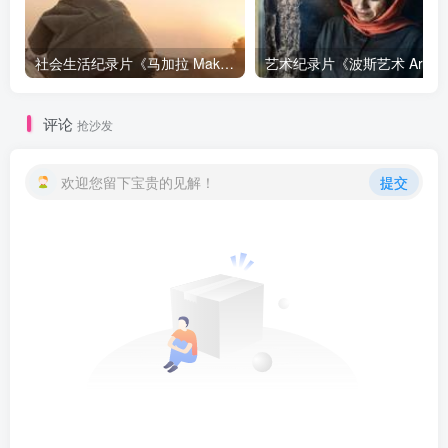
社会生活纪录片《马加拉 Makala》下载
艺
评论
抢沙发
欢迎您留下宝贵的见解！
提交