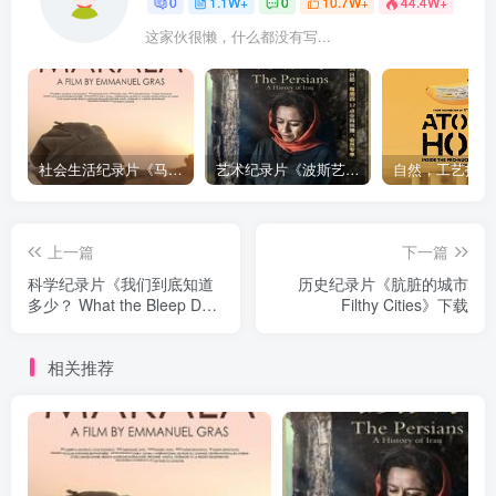
0
1.1W+
0
10.7W+
44.4W+
这家伙很懒，什么都没有写...
社会生活纪录片《马加拉 Makala》下载
艺术纪录片《波斯艺术 Art of Persia》下载
上一篇
下一篇
科学纪录片《我们到底知道
历史纪录片《肮脏的城市
多少？ What the Bleep Do
Filthy Cities》下载
We Know!?》下载
相关推荐