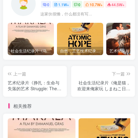
0
1.1W+
0
10.7W+
44.5W+
这家伙很懒，什么都没有写...
社会生活纪录片《马加拉 Makala》下载
自然，工艺技术纪录片《原子能的希望 Atomic Hope – Inside the Pro-Nuclear Movement》下载
上一篇
下一篇
艺术纪录片《挣扎：生命与
社会生活纪录片《俺是猫，
失落的艺术 Struggle: The
欢迎来俺家玩 しまねこ日和
Life and Lost Art of
～瀬戸内・青島のねこたち
Szukalski》下载
～》下载
相关推荐