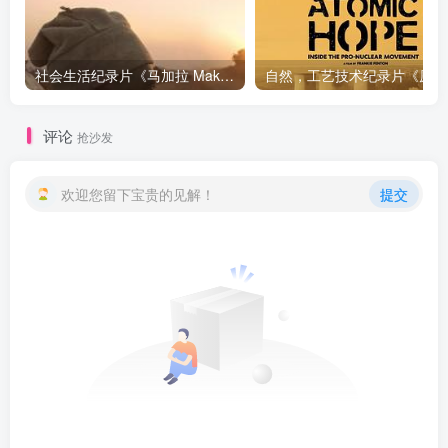
社会生活纪录片《马加拉 Makala》下载
自然，工
评论
抢沙发
欢迎您留下宝贵的见解！
提交