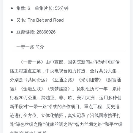
集数: 6 单集片长: 55分钟
又名: The Belt and Road
豆瓣链接: 26868926
一带一路 简介
《一带一路》由中宣部、国务院新闻办“纪录中国”传
播工程重点立项，中央电视台倾力打造。全片共分六集，
分别是《共同命运》《互通之路》《光明纽带》《财富通
途》《金融互联》《筑梦丝路》。摄制组历时一年，累计
行程20万公里，跨越亚、非、欧、美四大洲，运用多种创
新手段对“一带一路”沿线的合作项目、重点工程、历史遗
迹进行全方位、立体化拍摄，真实记录了沿线国家携手打
造“绿色丝绸之路”“健康丝绸之路”“智力丝绸之路”“和平丝绸
之路”的努力与实践。