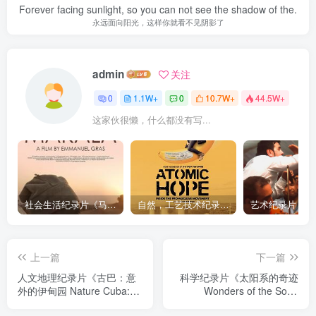
Forever facing sunlight, so you can not see the shadow of the.
永远面向阳光，这样你就看不见阴影了
admin
关注
0
1.1W+
0
10.7W+
44.5W+
这家伙很懒，什么都没有写...
社会生活纪录片《马加拉 Makala》下载
自然，工艺技术纪录片《原子能的希望 Atomic Hope – Inside the Pro-Nuclear Movement》下载
上一篇
下一篇
人文地理纪录片《古巴：意
科学纪录片《太阳系的奇迹
外的伊甸园 Nature Cuba:
Wonders of the Solar
The Accidental Eden》下载
System》下载