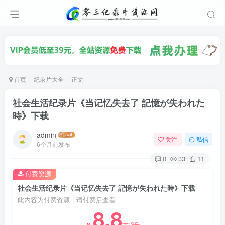
首页
纪录片大全
正文
社会生活纪录片《当记忆失去了 記憶が失われた
時》下载
admin
关注
私信
6个月前发布
0
33
11
付费资源
社会生活纪录片《当记忆失去了 記憶が失われた時》下载
此内容为付费资源，请付费后查看
8.8
35
￥
￥