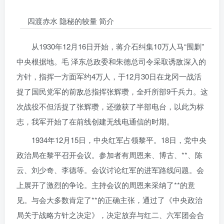
四渡赤水 隐秘的较量 简介
从1930年12月16日开始，蒋介石纠集10万人马“围剿”
中央根据地。毛 泽东总政委和朱德总司令采取诱敌深入的
方针，指挥一方面军约4万人，于12月30日在龙冈一战活
捉了国民党军的前敌总指挥张辉瓒，全歼所部9千兵力。这
次战役不但活捉了张辉瓒，还缴获了半部电台，以此为标
志，我军开始了在前线创建无线电通信的时期。
1934年12月15日，中央红军占领黎平。18日，党中央
政治局在黎平召开会议。参加者有周恩来、博古、**、陈
云、刘少奇、李德等。会议讨论红军的进军路线问题。会
上展开了激烈的争论。主持会议的周恩来采纳了**的意
见。与会大多数肯定了**的正确主张，通过了《中央政治
局关于战略方针之决定》，决定放弃与红二、六军团会合