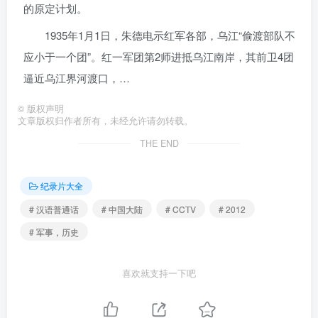
的原定计划。
1935年1月1日，朱德电示红军各部，乌江“偷渡部队不
应小于一个团”。红一军团第2师进抵乌江南岸，其前卫4团
逼近乌江界河渡口，…
©
版权声明
文章版权归作者所有，未经允许请勿转载。
THE END
纪录片大全
# 汉语普通话
# 中国大陆
# CCTV
# 2012
# 军事，历史
喜欢就支持一下吧