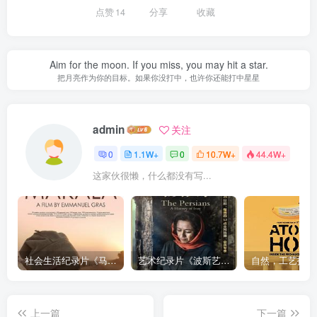
点赞
14
分享
收藏
Aim for the moon. If you miss, you may hit a star.
把月亮作为你的目标。如果你没打中，也许你还能打中星星
admin
关注
0
1.1W+
0
10.7W+
44.4W+
这家伙很懒，什么都没有写...
社会生活纪录片《马加拉 Makala》下载
艺术纪录片《波斯艺术 Art of Persia》下载
上一篇
下一篇