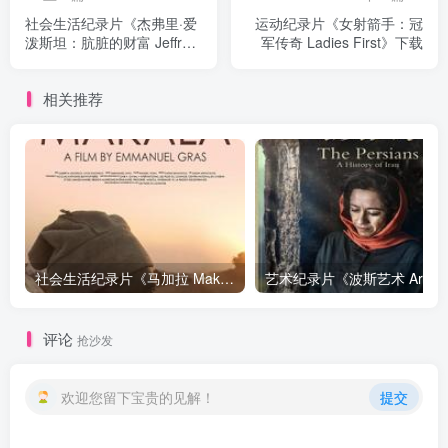
社会生活纪录片《杰弗里·爱
运动纪录片《女射箭手：冠
泼斯坦：肮脏的财富 Jeffrey
军传奇 Ladies First》下载
Epstein: Filthy Rich》下载
相关推荐
社会生活纪录片《马加拉 Makala》下载
艺
评论
抢沙发
欢迎您留下宝贵的见解！
提交