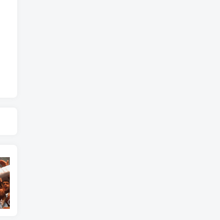
艺术纪录片《世界：新吉普赛之王 This World: The New Gypsy Kings》下载
艺术纪录片《波斯艺术 Art of Persia》下载
自然纪录片《沙漠生存者：阿拉伯狼 Desert Survivors: The Arabian Wolf》下载