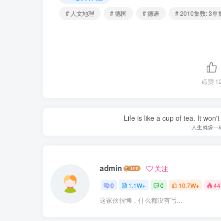
# 人文地理
# 德国
# 德语
# 2010集数: 3单集
点赞
1
Life is like a cup of tea. It won'
人生就像一
admin
关注
0
1.1W+
0
10.7W+
44
这家伙很懒，什么都没有写...