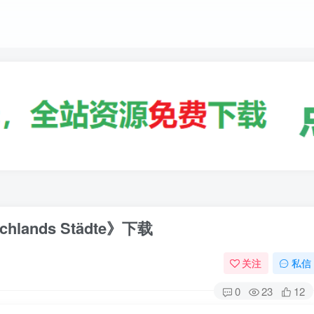
ands Städte》下载
关注
私信
0
23
12