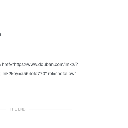
6
tps://www.douban.com/link2/?
ink2key=a554efe770" rel="nofollow"
THE END