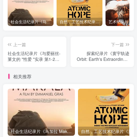
社会生活纪录片《马加拉 Makala》下载
自然，工艺技术纪录片《原子能的希望 Atomic Hope – Inside the Pro-Nuclear Movement》下载
上一篇
下一篇
社会生活纪录片《与爱丽丝-
探索纪录片《寰宇轨迹
莱文的 "性爱 "实录 第1-2季
Orbit: Earth's Extraordinary
全6集 Sex Actually with
Journey》下载
Alice Levine》下载
相关推荐
社会生活纪录片《马加拉 Makala》下载
自然，工