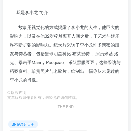
我是李小龙 简介
故事用视觉化的方式揭露了李小龙的人生，他巨大的
影响力，以及在他32岁猝然离开人间之后，于艺术与娱乐
界不断扩张的影响力。纪录片采访了李小龙许多亲密的朋
友与仰慕者，包括篮球明星科比·布莱恩特 、演员米基·洛
克、拳击手Manny Pacquiao、乐队黑眼豆豆，这些采访与
档案资料、珍贵照片与老胶片，绘制出一幅你从未见过的
李小龙的肖像。
©
版权声明
文章版权归作者所有，未经允许请勿转载。
THE END
纪录片大全