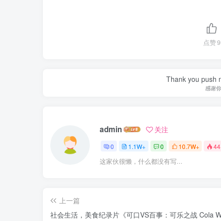
点赞
9
Thank you push me
感谢
admin
关注
0
1.1W+
0
10.7W+
44
这家伙很懒，什么都没有写...
上一篇
社会生活，美食纪录片《可口VS百事：可乐之战 Cola W