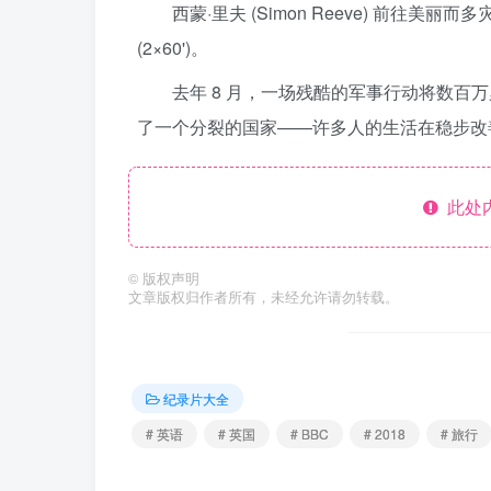
西蒙·里夫 (Simon Reeve) 前往美
(2×60')。
去年 8 月，一场残酷的军事行动将数
了一个分裂的国家——许多人的生活在稳步改
此处
©
版权声明
文章版权归作者所有，未经允许请勿转载。
纪录片大全
# 英语
# 英国
# BBC
# 2018
# 旅行