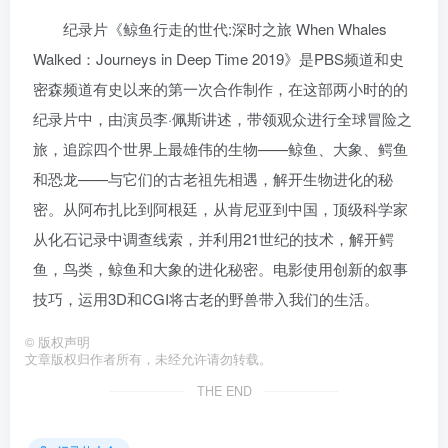
纪录片《鲸鱼行走的世代:深时之旅 When Whales
Walked：Journeys in Deep Time 2019》是PBS频道和史
密森频道有史以来的第一次合作制作，在这部两小时的的
纪录片中，由演员李·佩斯讲述，带领观众进行全球冒险之
旅，追踪四个世界上最雄伟的生物——鲸鱼、大象、鳄鱼
和恐龙——与它们的古老祖先相遇，解开生物进化的秘
密。从阿布扎比到阿根廷，从肯尼亚到中国，顶级科学家
从化石记录中调查线索，并利用21世纪的技术，解开鳄
鱼，鸟类，鲸鱼和大象的进化秘密。电影使用创新的叙事
技巧，运用3D和CGI将古老的野兽带入我们的生活。
©
版权声明
文章版权归作者所有，未经允许请勿转载。
THE END