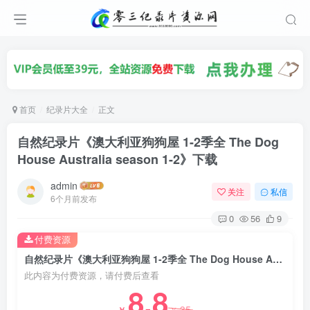
首页
纪录片大全
正文
自然纪录片《澳大利亚狗狗屋 1-2季全 The Dog
House Australia season 1-2》下载
admin
关注
私信
6个月前发布
0
56
9
付费资源
自然纪录片《澳大利亚狗狗屋 1-2季全 The Dog House Australia season 1-2》下载
此内容为付费资源，请付费后查看
8.8
35
￥
￥