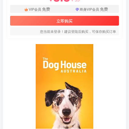
免费
免费
VIP会员
终身VIP会员
立即购买
您当前未登录！建议登陆后购买，可保存购买订单