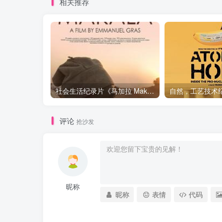
相关推荐
社会生活纪录片《马加拉 Makala》下载
评论
抢沙发
昵称
昵称
表情
代码