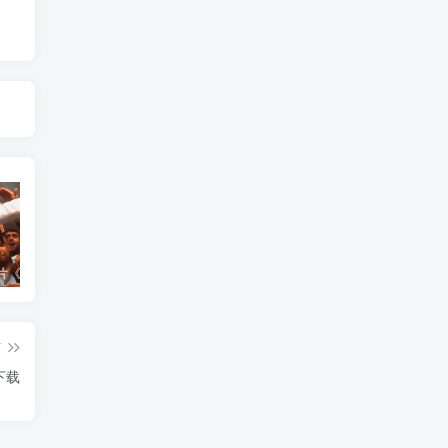
艺术纪录片《世界：新吉普赛之王 This World: The New Gypsy Kings》下载
艺术纪录片《波斯艺术 Art of Persia》下载
自然纪录片《沙漠生存者：阿拉伯狼 Desert Survivors: The Arabian Wolf》下载
篇
下载