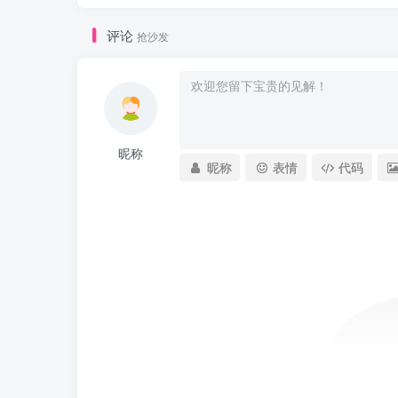
评论
抢沙发
昵称
昵称
表情
代码