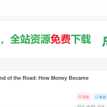
the Road: How Money Became
关注
私信
0
52
9