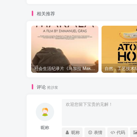
相关推荐
社会生活纪录片《马加拉 Makala》下载
评论
抢沙发
昵称
昵称
表情
代码