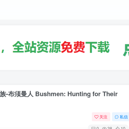
 Bushmen: Hunting for Their
关注
私信
0
38
10