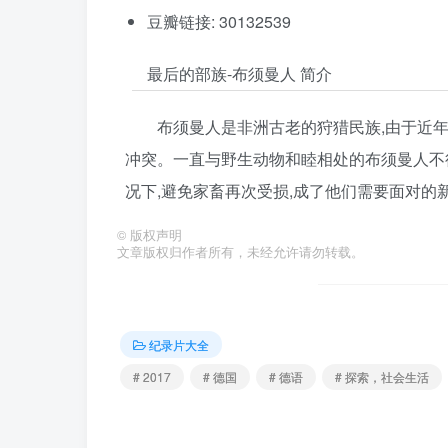
豆瓣链接: 30132539
最后的部族-布须曼人 简介
布须曼人是非洲古老的狩猎民族,由于近年
冲突。一直与野生动物和睦相处的布须曼人不
况下,避免家畜再次受损,成了他们需要面对的
©
版权声明
文章版权归作者所有，未经允许请勿转载。
纪录片大全
# 2017
# 德国
# 德语
# 探索，社会生活