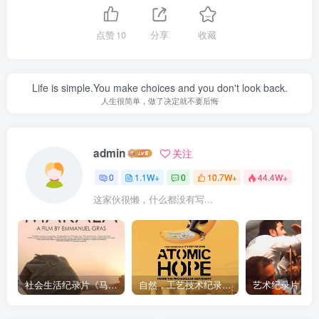
点赞
10
分享
收藏
Life is simple.You make choices and you don't look back.
人生很简单，做了决定就不要后悔
admin
关注
0
1.1W+
0
10.7W+
44.4W+
这家伙很懒，什么都没有写...
社会生活纪录片《马加拉 Makala》下载
自然，工艺技术纪录片《原子能的希望 Atomic Hope – Inside the Pro-Nuclear Movement》下载