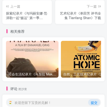
上一篇
下一篇
探索纪录片《与玛丽安娜·范·
艺术纪录片《单田芳 评书全
泽勒一起“贩运” 第一季
集 Tianfang Shan》下载
Trafficked with Mariana Van
Zeller Season 1》下载
相关推荐
社会生活纪录片《马加拉 Makala》下载
自然，工
评论
抢沙发
欢迎您留下宝贵的见解！
提交