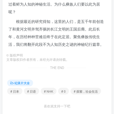
过着鲜为人知的神秘生活。为什么彝族人们要以此为居
呢？
根据最近的研究得知，这里的人们，是五千年前创造
了和黄河文明并驾齐驱的长江文明的王国后裔。此后长
年，在历经种种苦难后终于在此定居。聚焦彝族传统生
活，我们将翻开此段不为人知历史之谜的神秘纪行篇章。
©
版权声明
文章版权归作者所有，未经允许请勿转载。
THE END
纪录片大全
# 日本
# 日语
# NHK
# 0
# 探索，社会生活
喜欢就支持一下吧