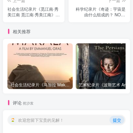
上一篇
下一篇
社会生活纪录片《觅江南·秀
科学纪录片《奇迹：宇宙是
美江南 觅江南·秀美江南》下
由什么组成的？ NOVA
载
Wonders:What's the
universe made of?》下载
相关推荐
社会生活纪录片《马加拉 Makala》下载
艺
评论
抢沙发
欢迎您留下宝贵的见解！
提交