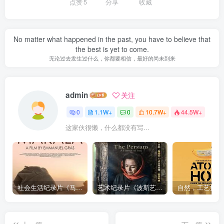
点赞
5
分享
收藏
No matter what happened in the past, you have to believe that
the best is yet to come.
无论过去发生过什么，你都要相信，最好的尚未到来
admin
关注
0
1.1W+
0
10.7W+
44.5W+
这家伙很懒，什么都没有写...
社会生活纪录片《马加拉 Makala》下载
艺术纪录片《波斯艺术 Art of Persia》下载