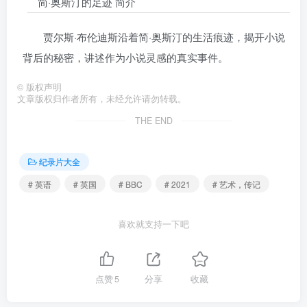
简·奥斯汀的足迹 简介
贾尔斯·布伦迪斯沿着简·奥斯汀的生活痕迹，揭开小说
背后的秘密，讲述作为小说灵感的真实事件。
©
版权声明
文章版权归作者所有，未经允许请勿转载。
THE END
纪录片大全
# 英语
# 英国
# BBC
# 2021
# 艺术，传记
喜欢就支持一下吧
点赞
5
分享
收藏