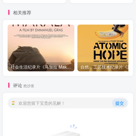
相关推荐
社会生活纪录片《马加拉 Makala》下载
自然，工
评论
抢沙发
欢迎您留下宝贵的见解！
提交