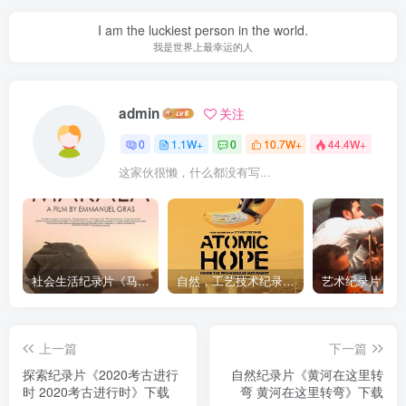
I am the luckiest person in the world.
我是世界上最幸运的人
admin
关注
0
1.1W+
0
10.7W+
44.4W+
这家伙很懒，什么都没有写...
社会生活纪录片《马加拉 Makala》下载
自然，工艺技术纪录片《原子能的希望 Atomic Hope – Inside the Pro-Nuclear Movement》下载
上一篇
下一篇
探索纪录片《2020考古进行
自然纪录片《黄河在这里转
时 2020考古进行时》下载
弯 黄河在这里转弯》下载