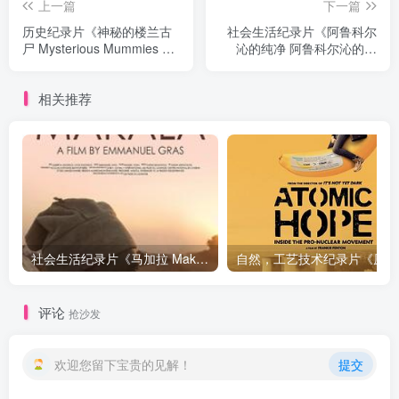
上一篇
下一篇
历史纪录片《神秘的楼兰古
社会生活纪录片《阿鲁科尔
尸 Mysterious Mummies of
沁的纯净 阿鲁科尔沁的纯
China》下载
净》下载
相关推荐
社会生活纪录片《马加拉 Makala》下载
自然，工
评论
抢沙发
欢迎您留下宝贵的见解！
提交