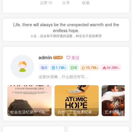
点赞
10
分享
收藏
Life, there will always be the unexpected warmth and the
endless hope.
人生，总会有不期而遇的温暖，和生生不息的希望
admin
关注
0
1.1W+
0
10.7W+
44.3W+
这家伙很懒，什么都没有写...
社会生活纪录片《马加拉 Makala》下载
自然，工艺技术纪录片《原子能的希望 Atomic Hope – Inside the Pro-Nuclear Movement》下载