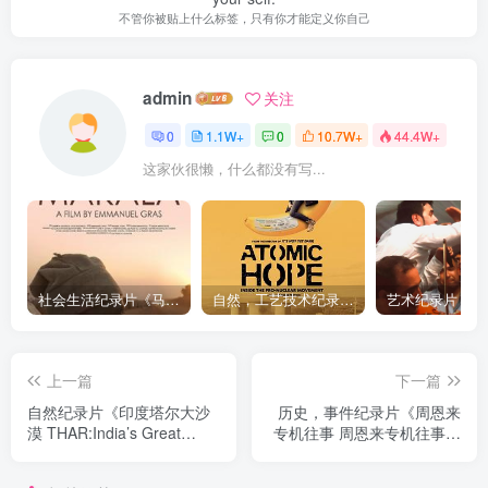
不管你被贴上什么标签，只有你才能定义你自己
admin
关注
0
1.1W+
0
10.7W+
44.4W+
这家伙很懒，什么都没有写...
社会生活纪录片《马加拉 Makala》下载
自然，工艺技术纪录片《原子能的希望 Atomic Hope – Inside the Pro-Nuclear Movement》下载
上一篇
下一篇
自然纪录片《印度塔尔大沙
历史，事件纪录片《周恩来
漠 THAR:India’s Great
专机往事 周恩来专机往事》
Desert》下载
下载