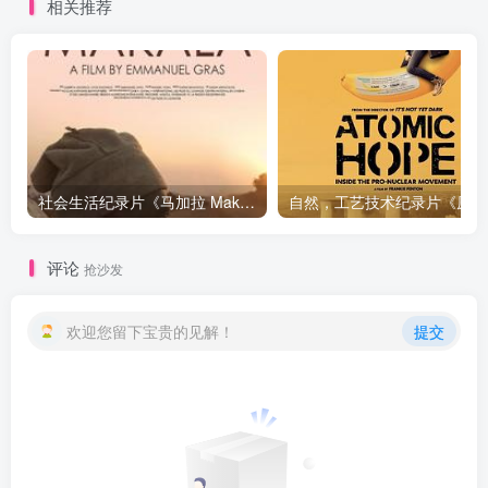
相关推荐
社会生活纪录片《马加拉 Makala》下载
自然，工
评论
抢沙发
欢迎您留下宝贵的见解！
提交