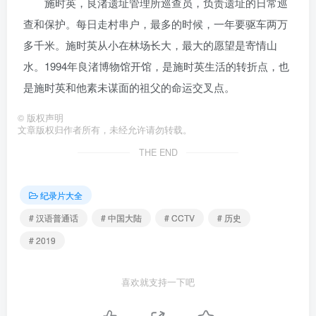
施时英，良渚遗址管理所巡查员，负责遗址的日常巡
查和保护。每日走村串户，最多的时候，一年要驱车两万
多千米。施时英从小在林场长大，最大的愿望是寄情山
水。1994年良渚博物馆开馆，是施时英生活的转折点，也
是施时英和他素未谋面的祖父的命运交叉点。
©
版权声明
文章版权归作者所有，未经允许请勿转载。
THE END
纪录片大全
# 汉语普通话
# 中国大陆
# CCTV
# 历史
# 2019
喜欢就支持一下吧