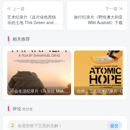
上一篇
下一篇
艺术纪录片《这片绿色而快
旅行纪录片《野性澳大利亚
乐的土地 This Green and
Wild Australi》下载
Pleasant Land: The Story of
British Landscape》下载
相关推荐
社会生活纪录片《马加拉 Makala》下载
自然，工
评论
抢沙发
欢迎您留下宝贵的见解！
提交