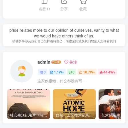
点赞
11
分享
收藏
pride relates more to our opinion of ourselves, vanity to what
we would have others think of us.
骄傲多半涉及我们自己怎样看待自己，而虚荣则涉及我们想别人怎样看我们
admin
关注
0
1.1W+
0
10.7W+
44.4W+
这家伙很懒，什么都没有写...
社会生活纪录片《马加拉 Makala》下载
自然，工艺技术纪录片《原子能的希望 Atomic Hope – Inside the Pro-Nuclear Movement》下载