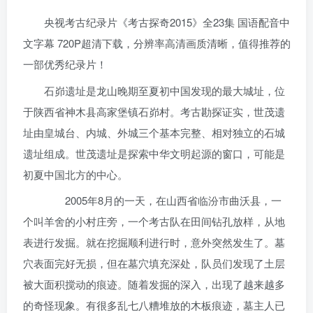
央视考古纪录片《考古探奇2015》全23集 国语配音中
文字幕 720P超清下载，分辨率高清画质清晰，值得推荐的
一部优秀纪录片！
石峁遗址是龙山晚期至夏初中国发现的最大城址，位
于陕西省神木县高家堡镇石峁村。考古勘探证实，世茂遗
址由皇城台、内城、外城三个基本完整、相对独立的石城
遗址组成。世茂遗址是探索中华文明起源的窗口，可能是
初夏中国北方的中心。
2005年8月的一天，在山西省临汾市曲沃县，一
个叫羊舍的小村庄旁，一个考古队在田间钻孔放样，从地
表进行发掘。就在挖掘顺利进行时，意外突然发生了。墓
穴表面完好无损，但在墓穴填充深处，队员们发现了土层
被大面积搅动的痕迹。随着发掘的深入，出现了越来越多
的奇怪现象。有很多乱七八糟堆放的木板痕迹，墓主人已