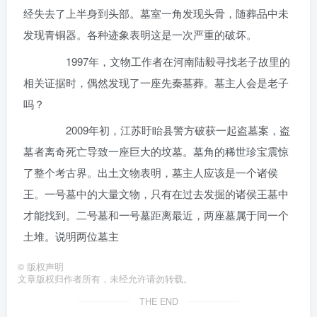
经失去了上半身到头部。墓室一角发现头骨，随葬品中未
发现青铜器。各种迹象表明这是一次严重的破坏。
1997年，文物工作者在河南陆毅寻找老子故里的
相关证据时，偶然发现了一座先秦墓葬。墓主人会是老子
吗？
2009年初，江苏盱眙县警方破获一起盗墓案，盗
墓者离奇死亡导致一座巨大的坟墓。墓角的稀世珍宝震惊
了整个考古界。出土文物表明，墓主人应该是一个诸侯
王。一号墓中的大量文物，只有在过去发掘的诸侯王墓中
才能找到。二号墓和一号墓距离最近，两座墓属于同一个
土堆。说明两位墓主
©
版权声明
文章版权归作者所有，未经允许请勿转载。
THE END