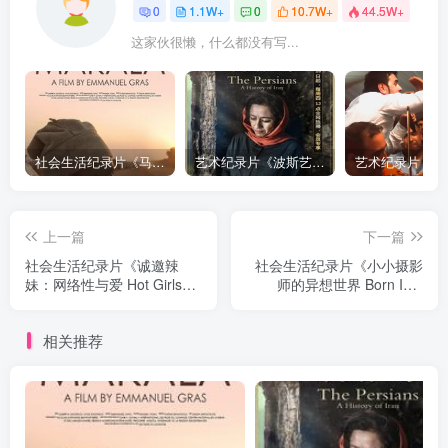
0
1.1W+
0
10.7W+
44.5W+
这家伙很懒，什么都没有写...
社会生活纪录片《马加拉 Makala》下载
艺术纪录片《波斯艺术 Art of Persia》下载
上一篇
下一篇
社会生活纪录片《诚邀辣
社会生活纪录片《小小摄影
妹：网络性与爱 Hot Girls
师的异想世界 Born Into
Wanted: Turned On》下载
Brothels: Calcutta's Red
Light Kids》下载
相关推荐