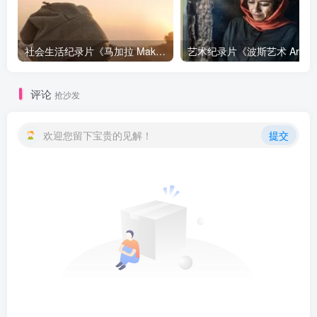
社会生活纪录片《马加拉 Makala》下载
艺
评论
抢沙发
欢迎您留下宝贵的见解！
提交