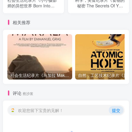
师的异想世界 Born Into
秘密 The Secrets Of Your
Brothels: Calcutta's Red
Food》下载
Light Kids》下载
相关推荐
社会生活纪录片《马加拉 Makala》下载
自然，工
评论
抢沙发
欢迎您留下宝贵的见解！
提交