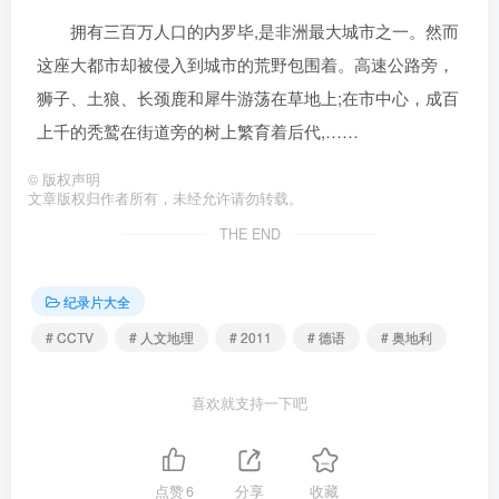
拥有三百万人口的内罗毕,是非洲最大城市之一。然而
这座大都市却被侵入到城市的荒野包围着。高速公路旁，
狮子、土狼、长颈鹿和犀牛游荡在草地上;在市中心，成百
上千的秃鹫在街道旁的树上繁育着后代,……
©
版权声明
文章版权归作者所有，未经允许请勿转载。
THE END
纪录片大全
# CCTV
# 人文地理
# 2011
# 德语
# 奥地利
喜欢就支持一下吧
点赞
6
分享
收藏