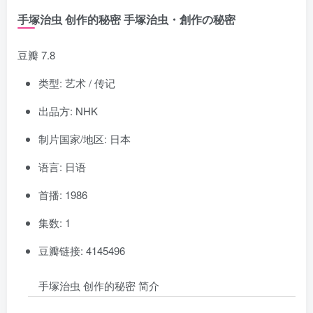
手塚治虫 创作的秘密 手塚治虫・創作の秘密
豆瓣 7.8
类型: 艺术 / 传记
出品方: NHK
制片国家/地区: 日本
语言: 日语
首播: 1986
集数: 1
豆瓣链接: 4145496
手塚治虫 创作的秘密 简介