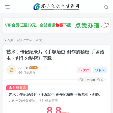
首页
纪录片大全
正文
艺术，传记纪录片《手塚治虫 创作的秘密 手塚治
虫・創作の秘密》下载
admin
关注
私信
6个月前发布
0
38
6
付费资源
艺术，传记纪录片《手塚治虫 创作的秘密 手塚治虫・創作の秘密》下载
此内容为付费资源，请付费后查看
8.8
35
￥
￥