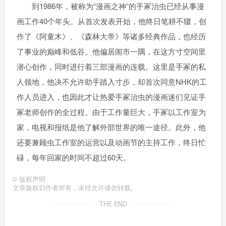
到1986年，被称为“漫画之神”的手冢治虫已经从事漫
画工作40个年头。从首次发表开始，他终日笔耕不辍，创
作了《阿童木》、《森林大帝》等诸多经典作品，也经历
了事业的巅峰和低谷。他偏居闹市一隅，在这方寸空间里
潜心创作，同时进行着三部漫画的连载。这里是手冢的私
人领地，他决不允许助手踏入寸步，却首次同意NHK的工
作人员进入，也因此才让热爱手冢治虫的漫画迷们见证手
冢老师创作的全过程。由于工作量巨大，手冢以工作室为
家，电视和报纸是他了解外部世界的唯一途径。此外，他
还要兼顾虫工作室的运营以及动画节的主持工作，终日忙
碌，每年回家的时间不超过60天。
©
版权声明
文章版权归作者所有，未经允许请勿转载。
THE END