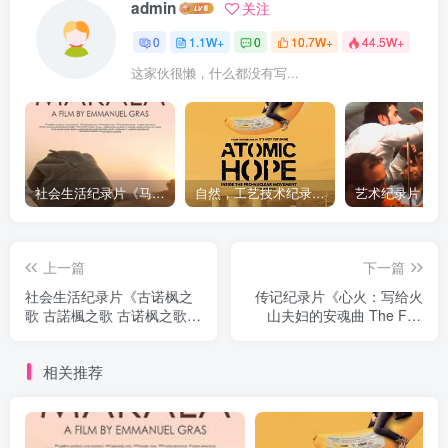
admin
关注
0
1.1W+
0
10.7W+
44.5W+
这家伙很懒，什么都没有写...
社会生活纪录片《马加拉 Makala》下载
自然，工艺技术纪录片《原子能的希望 Atomic Hope – Inside the Pro-Nuclear Movement》下载
上一篇
下一篇
社会生活纪录片《古诺枫之
传记纪录片《心火：写给火
歌 古諾楓之歌 古诺枫之歌
山夫妇的安魂曲 The Fire
古諾楓之歌》下载
Within: A Requiem for Katia
and Maurice Krafft》下载
相关推荐