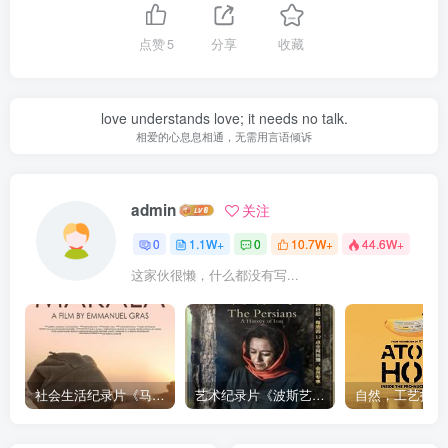
点赞
5
分享
收藏
love understands love; it needs no talk.
相爱的心息息相通，无需用言语倾诉
admin
关注
0
1.1W+
0
10.7W+
44.6W+
这家伙很懒，什么都没有写...
社会生活纪录片《马加拉 Makala》下载
艺术纪录片《波斯艺术 Art of Persia》下载