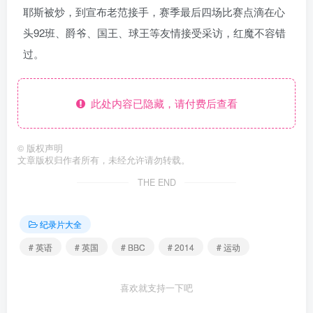
耶斯被炒，到宣布老范接手，赛季最后四场比赛点滴在心
头92班、爵爷、国王、球王等友情接受采访，红魔不容错
过。
此处内容已隐藏，请付费后查看
©
版权声明
文章版权归作者所有，未经允许请勿转载。
THE END
纪录片大全
# 英语
# 英国
# BBC
# 2014
# 运动
喜欢就支持一下吧