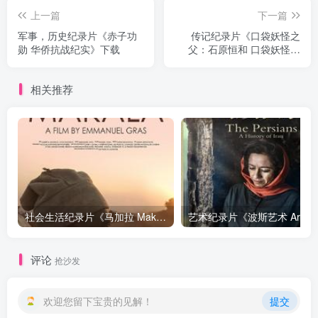
上一篇
下一篇
军事，历史纪录片《赤子功
传记纪录片《口袋妖怪之
勋 华侨抗战纪实》下载
父：石原恒和 口袋妖怪之
父：石原恒和》下载
相关推荐
社会生活纪录片《马加拉 Makala》下载
艺
评论
抢沙发
欢迎您留下宝贵的见解！
提交