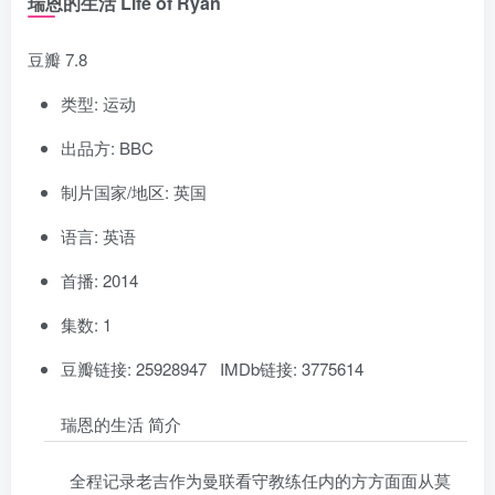
瑞恩的生活 Life of Ryan
豆瓣 7.8
类型: 运动
出品方: BBC
制片国家/地区: 英国
语言: 英语
首播: 2014
集数: 1
豆瓣链接: 25928947 IMDb链接: 3775614
瑞恩的生活 简介
全程记录老吉作为曼联看守教练任内的方方面面从莫