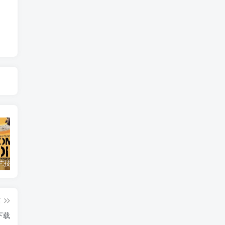
自然，工艺技术纪录片《原子能的希望 Atomic Hope – Inside the Pro-Nuclear Movement》下载
艺术纪录片《世界：新吉普赛之王 This World: The New Gypsy Kings》下载
自然纪录片《沙漠生存者：阿拉伯狼 Desert Survivors: The Arabian Wolf》下载
篇
下载