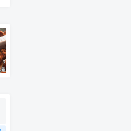
艺术纪录片《世界：新吉普赛之王 This World: The New Gypsy Kings》下载
自然纪录片《沙漠生存者：阿拉伯狼 Desert Survivors: The Arabian Wolf》下载
论