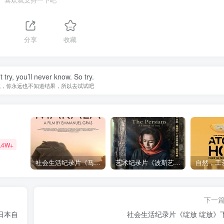
分享
收藏
t try, you’ll never know. So try.
试，你永远也不知道结果，所以去试试吧
.4W+
社会生活纪录片《马加拉 Makala》下载
艺术纪录片《波斯艺术 Art of Persia》下载
下一
日本自
社会生活纪录片《绽放 绽放》