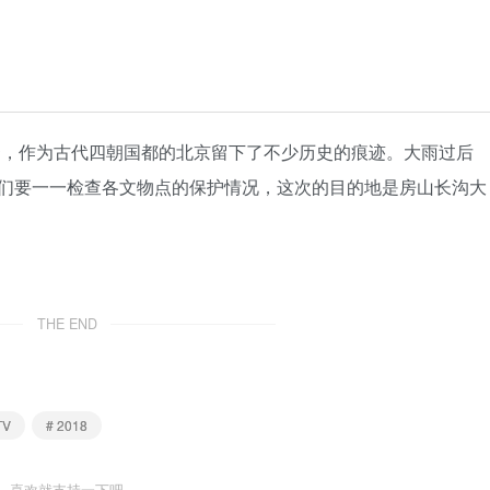
频繁，作为古代四朝国都的北京留下了不少历史的痕迹。大雨过后
们要一一检查各文物点的保护情况，这次的目的地是房山长沟大
THE END
TV
# 2018
喜欢就支持一下吧