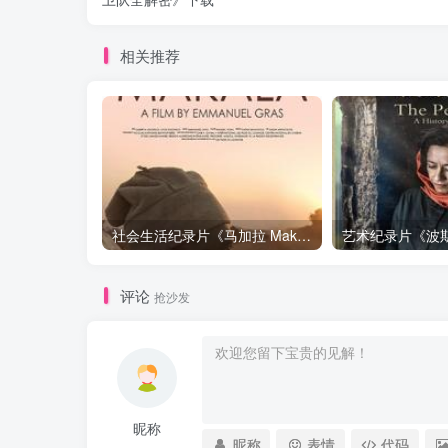
相关推荐
社会生活纪录片《马加拉 Makala》下载
评论
抢沙发
昵称
昵称
表情
代码