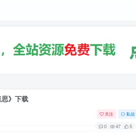
迷思》下载
关注
私信
0
47
5