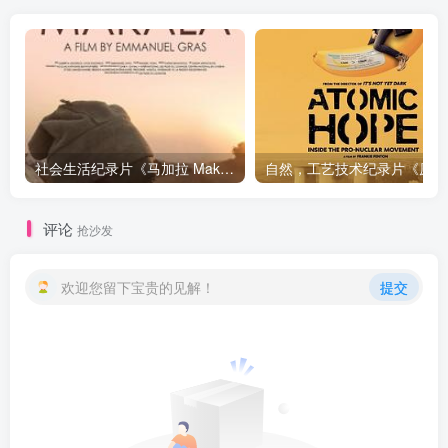
社会生活纪录片《马加拉 Makala》下载
自然，工
评论
抢沙发
欢迎您留下宝贵的见解！
提交