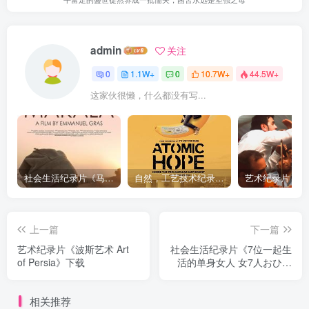
admin
关注
0
1.1W+
0
10.7W+
44.5W+
这家伙很懒，什么都没有写...
社会生活纪录片《马加拉 Makala》下载
自然，工艺技术纪录片《原子能的希望 Atomic Hope – Inside the Pro-Nuclear Movement》下载
上一篇
下一篇
艺术纪录片《波斯艺术 Art
社会生活纪录片《7位一起生
of Persia》下载
活的单身女人 女7人おひと
りさま みんなで一緒に暮ら
したら》下载
相关推荐